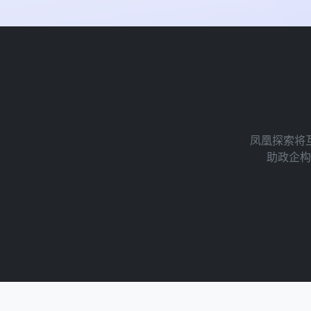
凤凰
凤凰探索将
助政企构