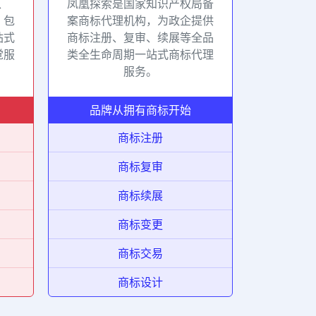
、
凤凰探索是国家知识产权局备
凤凰探索
、包
案商标代理机构，为政企提供
案版权代
站式
商标注册、复审、续展等全品
各类作品
觉服
类全生命周期一站式商标代理
记，全方
服务。
品牌从拥有商标开始
商标注册
商标复审
商标续展
商标变更
商标交易
商标设计