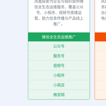
化营销，深
凤凰探索为企业与组织提供微
凤
落地，打造
信全生态运维服务，覆盖公众
务
值政企网
号、小程序、视频号搭建运
台
上品牌营销
营，助力信息传播与产品线上
电
推广。
建设
微信全生态运维推广
公众号
服务号
视频号
书
小程序
SEO
小商店
GEO
微官网