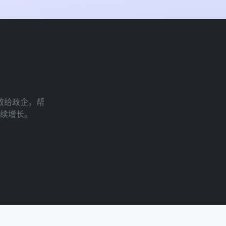
供动力
放给政企，帮
续增长。