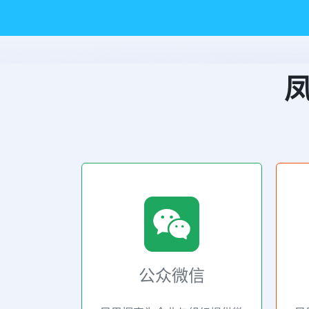
设
公众微信