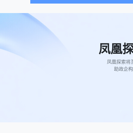
凤凰
凤凰探索将
助政企构