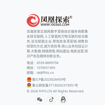
凤凰探索互联网数字营销综合服务商聚集
全球互联网,人工智能和万物互联的综合服
务,旨在赋能企业,帮助其变革营销,销售和
经营的方式,提升其效率,核心业务包括云计
算,大数据,网络舆情,网站建设,电商运营,知
识产权及媒体创新业务。
电话：0539-8899758
微信：1076551905
邮箱：ok@fhts.cn
鲁ICP备2023026459号
鲁公网安备37130202373051号
©
2026
FHTS.CN All Rights Reserved.