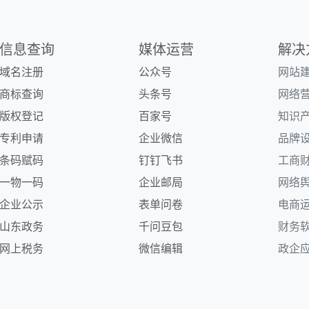
信息
查询
媒体运营
解决
域名注册
公众号
网站
商标查询
头条号
网络
版权登记
百家号
知识
专利申请
企业微信
品牌
条码
赋码
钉钉
飞书
工商
一物一码
企业
邮局
网络
企业
公示
表单
问卷
电商
山东政务
千问
豆包
财务
网上税务
微信编辑
政企