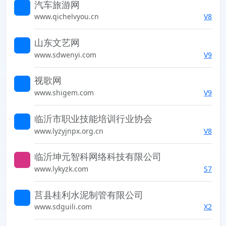
汽车旅游网
索发现未知的世界
www.qichelvyou.cn
V8
山东文艺网
索发现未知的世界
www.sdwenyi.com
V9
视歌网
索发现未知的世界
www.shigem.com
V9
临沂市职业技能培训行业协会
索发现未知的世界
www.lyzyjnpx.org.cn
V8
临沂坤元智科网络科技有限公司
索发现未知的世界
www.lykyzk.com
S7
莒县桂利水泥制管有限公司
索发现未知的世界
www.sdguili.com
X2