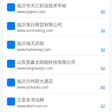
临沂市天汇职业技术学校
索发现未知的世界
www.lyopen.com
H5
临沂旭日商贸有限公司
索发现未知的世界
www.xuritrading.com
X2
临沂海天武馆
索发现未知的世界
www.haitianwg.com
X2
山东昊鑫太阳能科技有限公司
索发现未知的世界
www.longhaotyn.com
X2
临沂沂州府大酒店
索发现未知的世界
www.yizhoufu.com
H5
王景东书法网
索发现未知的世界
www.okart.com.cn
S7