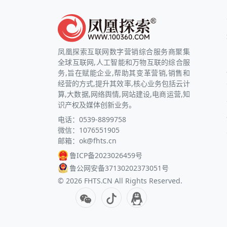
凤凰探索互联网数字营销综合服务商聚集
全球互联网,人工智能和万物互联的综合服
务,旨在赋能企业,帮助其变革营销,销售和
经营的方式,提升其效率,核心业务包括云计
算,大数据,网络舆情,网站建设,电商运营,知
识产权及媒体创新业务。
电话：0539-8899758
微信：1076551905
邮箱：ok@fhts.cn
鲁ICP备2023026459号
鲁公网安备37130202373051号
©
2026
FHTS.CN All Rights Reserved.