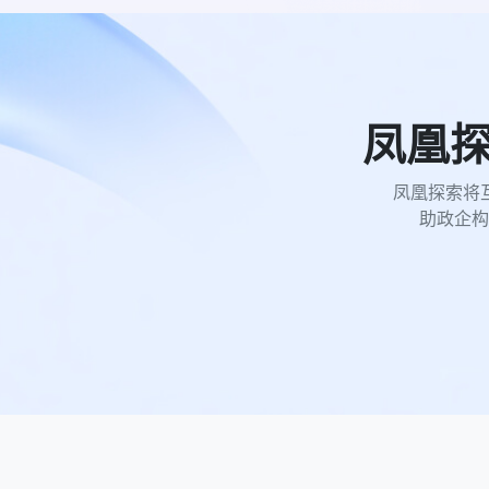
凤凰
凤凰探索将
助政企构