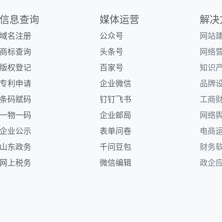
信息
查询
媒体运营
解决
域名注册
公众号
网站
商标查询
头条号
网络
版权登记
百家号
知识
专利申请
企业微信
品牌
条码
赋码
钉钉
飞书
工商
一物一码
企业
邮局
网络
企业
公示
表单
问卷
电商
山东政务
千问
豆包
财务
网上税务
微信编辑
政企